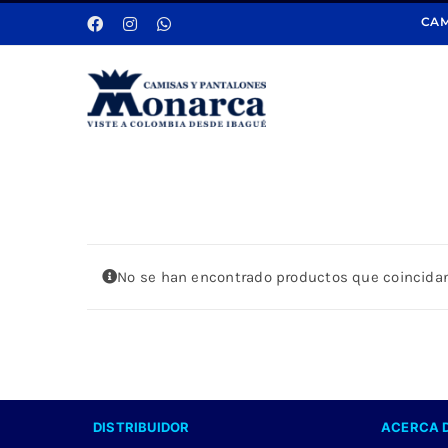
Saltar
CAM
al
contenido
No se han encontrado productos que coincidan
DISTRIBUIDOR
ACERCA 