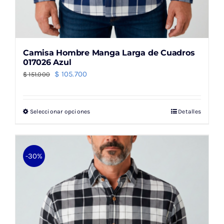
Camisa Hombre Manga Larga de Cuadros
017026 Azul
El
El
$
105.700
$
151.000
precio
precio
original
actual
Seleccionar opciones
Detalles
Este
era:
es:
producto
$ 151.000.
$ 105.700.
tiene
múltiples
-30%
variantes.
Las
opciones
se