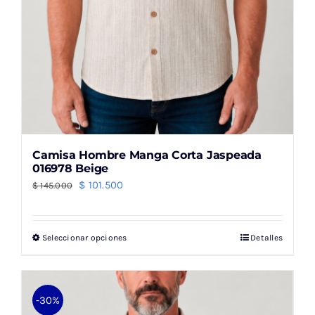
producto
Camisa Hombre Manga Corta Jaspeada
016978 Beige
El
El
$
101.500
$
145.000
precio
precio
original
actual
Seleccionar opciones
Detalles
Este
era:
es:
producto
$ 145.000.
$ 101.500.
tiene
múltiples
-30%