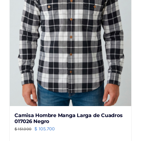
pueden
elegir
en
la
página
de
producto
Camisa Hombre Manga Larga de Cuadros
017026 Negro
El
El
$
105.700
$
151.000
precio
precio