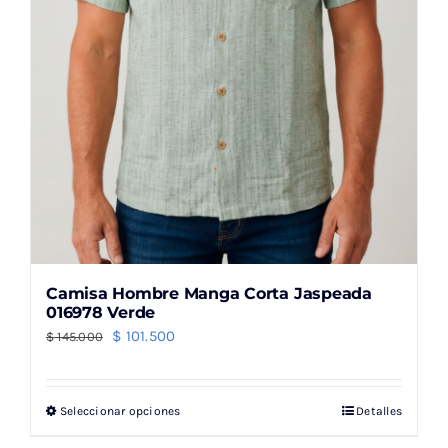
la
página
de
producto
Camisa Hombre Manga Corta Jaspeada
016978 Verde
El
El
$
101.500
$
145.000
precio
precio
original
actual
Seleccionar opciones
Detalles
Este
era:
es:
producto
$ 145.000.
$ 101.500.