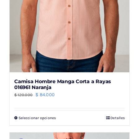
página
de
producto
Camisa Hombre Manga Corta a Rayas
016961 Naranja
El
El
$
84.000
$
120.000
precio
precio
original
actual
Seleccionar opciones
Detalles
Este
era:
es:
producto
$ 120.000.
$ 84.000.
tiene