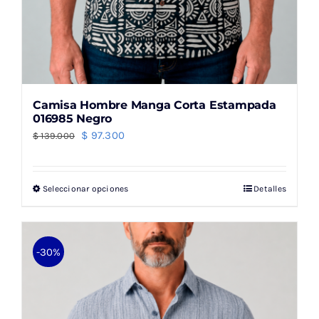
Camisa Hombre Manga Corta Estampada
016985 Negro
El
El
$
97.300
$
139.000
precio
precio
original
actual
Seleccionar opciones
Detalles
Este
era:
es:
producto
$ 139.000.
$ 97.300.
tiene
múltiples
-30%
variantes.
Las
opciones