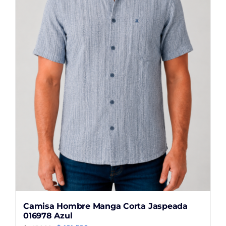
se
pueden
elegir
en
la
página
de
producto
Camisa Hombre Manga Corta Jaspeada
016978 Azul