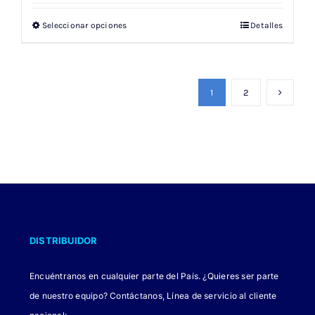
original
actual
Seleccionar opciones
Detalles
Este
era:
es:
producto
$ 151.000.
$ 105.700.
tiene
múltiples
1
2
variantes.
Las
opciones
se
pueden
elegir
en
DISTRIBUIDOR
la
página
Encuéntranos en cualquier parte del País. ¿Quieres ser parte
de
de nuestro equipo? Contáctanos, Línea de servicio al cliente
producto