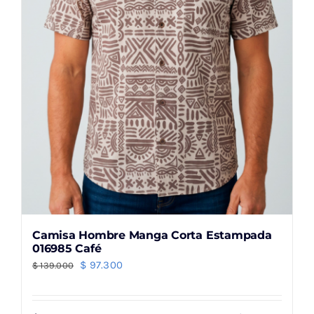
elegir
en
la
página
de
producto
Camisa Hombre Manga Corta Estampada
016985 Café
El
El
$
97.300
$
139.000
precio
precio
original
actual