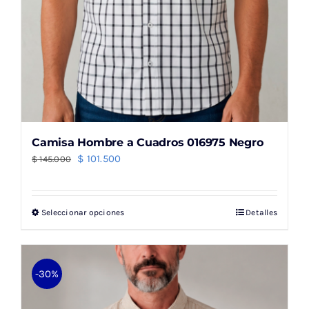
producto
Camisa Hombre a Cuadros 016975 Negro
El
El
$
101.500
$
145.000
precio
precio
original
actual
Seleccionar opciones
Detalles
Este
era:
es:
producto
$ 145.000.
$ 101.500.
tiene
múltiples
-30%
variantes.