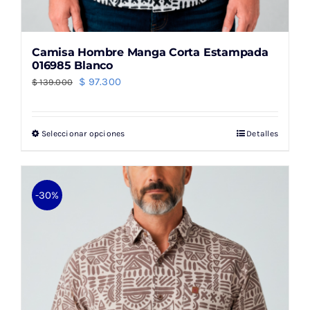
Camisa Hombre Manga Corta Estampada
016985 Blanco
El
El
$
97.300
$
139.000
precio
precio
original
actual
Seleccionar opciones
Detalles
Este
era:
es:
producto
$ 139.000.
$ 97.300.
tiene
múltiples
-30%
variantes.
Las
opciones
se
pueden