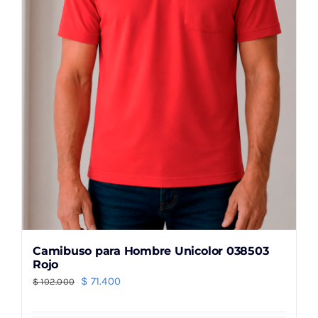
elegir
en
la
página
de
producto
Camibuso para Hombre Unicolor 038503
Rojo
El
El
$
71.400
$
102.000
precio
precio