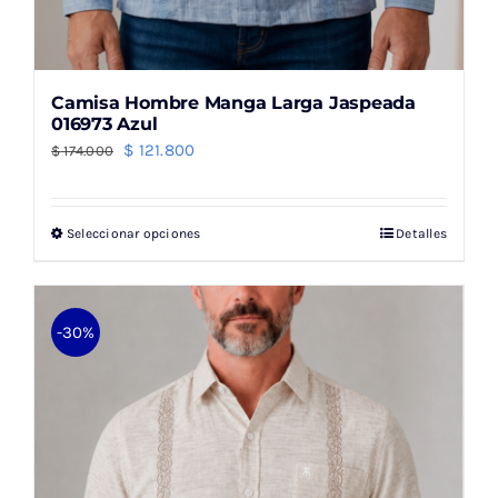
Camisa Hombre Manga Larga Jaspeada
016973 Azul
El
El
$
121.800
$
174.000
precio
precio
original
actual
Seleccionar opciones
Detalles
Este
era:
es:
producto
$ 174.000.
$ 121.800.
tiene
múltiples
-30%
variantes.
Las
opciones
se
pueden