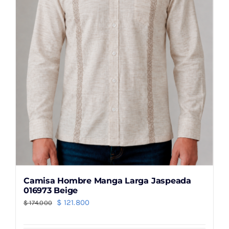
elegir
en
la
página
de
producto
Camisa Hombre Manga Larga Jaspeada
016973 Beige
El
El
$
121.800
$
174.000
precio
precio