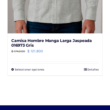
Camisa Hombre Manga Larga Jaspeada
016973 Gris
El
El
$
121.800
$
174.000
precio
precio
original
actual
Seleccionar opciones
Detalles
Este
era:
es:
producto
$ 174.000.
$ 121.800.
tiene
múltiples
variantes.
Las