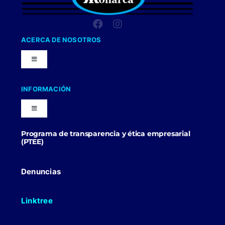
ACERCA DE NOSOTROS
Toggle
Navigation
Nuestra Compañia
INFORMACIÓN
Toggle
Trabaja con nosotros
Navigation
Programa de transparencia y ética empresarial
Blog
(PTEE)
Uniformes Y Dotaciones
Contactenos
Denuncias
Linktree
Politicas Comerciales