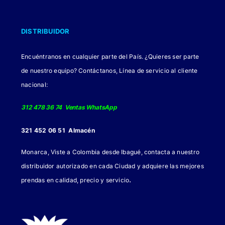
opciones
se
DISTRIBUIDOR
pueden
elegir
Encuéntranos en cualquier parte del País. ¿Quieres ser parte
en
de nuestro equipo? Contáctanos, Línea de servicio al cliente
la
nacional:
página
de
312 478 36 74 Ventas WhatsApp
producto
321 452 06 51 Almacén
Monarca, Viste a Colombia desde Ibagué, contacta a nuestro
distribuidor autorizado en cada Ciudad y adquiere las mejores
.
prendas en calidad, precio y servicio