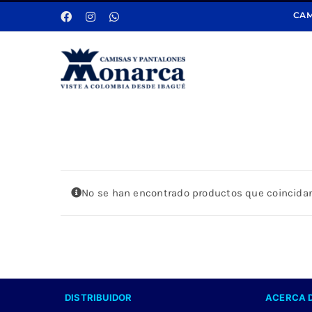
Saltar
CAM
al
contenido
No se han encontrado productos que coincidan
DISTRIBUIDOR
ACERCA 