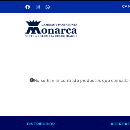
Saltar
CAM
al
contenido
No se han encontrado productos que coincidan
DISTRIBUIDOR
ACERCA 