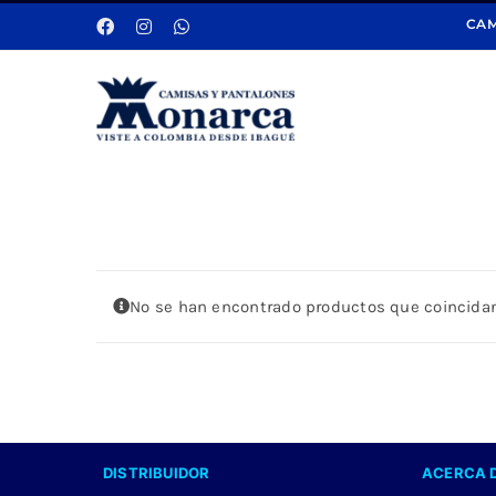
Saltar
CAM
al
contenido
No se han encontrado productos que coincidan
DISTRIBUIDOR
ACERCA 