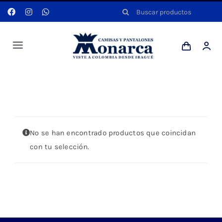
Saltar
Buscar:
al
contenido
Toggle
Navigation
Hombres
Portada
»
primavera-verano
Anyela
No se han encontrado productos que coincidan
Dotaciones
con tu selección.
Mi cuenta
Blog