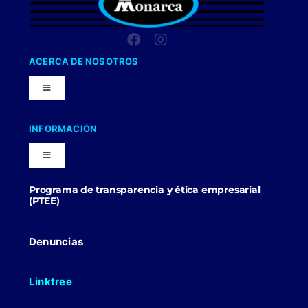
ACERCA DE NOSOTROS
Toggle
Navigation
Nuestra Compañia
INFORMACIÓN
Toggle
Trabaja con nosotros
Navigation
Programa de transparencia y ética empresarial
Blog
(PTEE)
Uniformes Y Dotaciones
Contactenos
Denuncias
Linktree
Politicas Comerciales