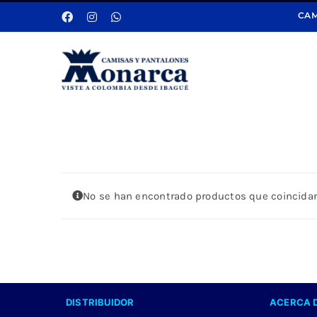
Saltar
CAM
al
contenido
No se han encontrado productos que coincidan
DISTRIBUIDOR
ACERCA 