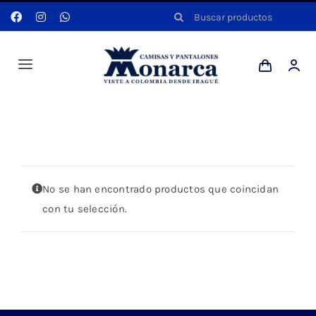
Saltar
Buscar:
al
contenido
Toggle
Navigation
Hombres
Portada
»
TEJIDO DE PUNTO
Anyela
No se han encontrado productos que coincidan
Dotaciones
con tu selección.
Mi cuenta
Blog