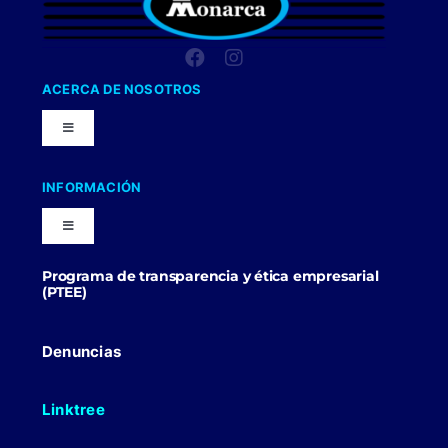
ACERCA DE NOSOTROS
Toggle
Navigation
Nuestra Compañia
INFORMACIÓN
Toggle
Trabaja con nosotros
Navigation
Programa de transparencia y ética empresarial
Blog
(PTEE)
Uniformes Y Dotaciones
Contactenos
Denuncias
Linktree
Politicas Comerciales