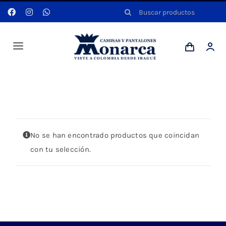
Saltar
Buscar:
al
contenido
Toggle
Navigation
Hombres
Portada
»
VERDE MILITAR
Anyela
No se han encontrado productos que coincidan
Dotaciones
con tu selección.
Mi cuenta
Blog