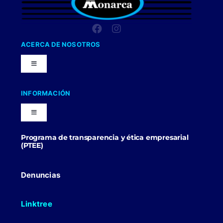
ACERCA DE NOSOTROS
Toggle
Navigation
Nuestra Compañia
INFORMACIÓN
Toggle
Trabaja con nosotros
Navigation
Programa de transparencia y ética empresarial
Blog
(PTEE)
Uniformes Y Dotaciones
Contactenos
Denuncias
Linktree
Politicas Comerciales