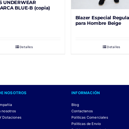
S UNDERWEAR
RCA BLUE-B (copia)
Blazer Especial Regula
para Hombre Beige
Detalles
Detalles
DE NOSOTROS
INFORMACIÓN
ompañia
Blog
n nosotros
Contactenos
Y Dotaciones
Politicas Comerciales
Politicas de Envio