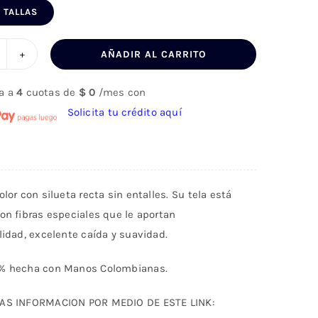
 TALLAS
AÑADIR AL CARRITO
azer
special
a a
4
cuotas de
$
0
/mes con
egular
Solicita tu crédito aquí
t
ara
ombre
zul
olor con silueta recta sin entalles. Su tela está
antidad
on fibras especiales que le aportan
lidad, excelente caída y suavidad.
% hecha con Manos Colombianas.
MAS INFORMACION POR MEDIO DE ESTE LINK: