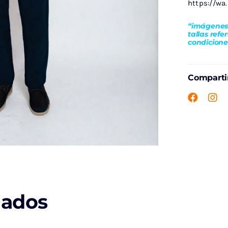
https://wa
“imágenes 
tallas refe
condicione
Compartir
nados