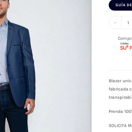
GUÍA DE
Bl
E
Compr
R
Fi
p
H
A
Blazer unic
c
fabricada c
transpirabi
Prenda 100
SOLICITA 