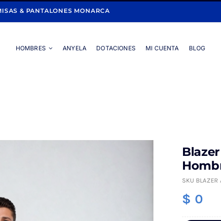
ISAS & PANTALONES MONARCA
HOMBRES
ANYELA
DOTACIONES
MI CUENTA
BLOG
Portada
»
Shop Full Width
»
Blazer Especial Regular Fit para Hombre Azu
Blazer
Hombr
SKU
BLAZER 
$
0