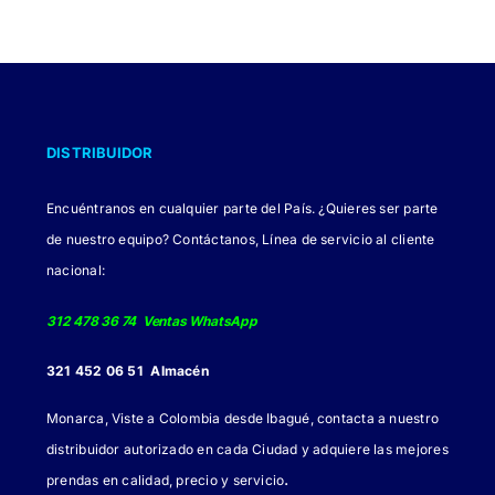
Las
opciones
se
pueden
elegir
DISTRIBUIDOR
en
la
Encuéntranos en cualquier parte del País. ¿Quieres ser parte
página
de nuestro equipo? Contáctanos, Línea de servicio al cliente
de
nacional:
producto
312 478 36 74 Ventas WhatsApp
321 452 06 51 Almacén
Monarca, Viste a Colombia desde Ibagué, contacta a nuestro
distribuidor autorizado en cada Ciudad y adquiere las mejores
.
prendas en calidad, precio y servicio