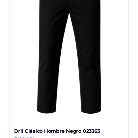
opciones
se
pueden
elegir
en
la
página
de
producto
Dril Clásico Hombre Negro 023363