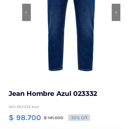
Jean Hombre Azul 023332
SKU
023332 Azul
$
98.700
$
141.000
30% Off
El
El