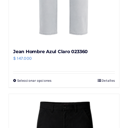
Jean Hombre Azul Claro 023360
$
147.000
Seleccionar opciones
Detalles
Este
producto
tiene
múltiples
variantes.
Las