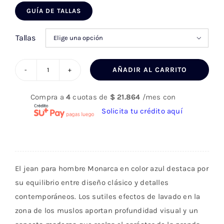
precio
precio
GUÍA DE TALLAS
original
actual
era:
es:
Tallas

$ 141.000.
$ 98.700.
AÑADIR AL CARRITO
Jean
Hombre
Compra a
4
cuotas de
$
21.864
/mes con
Azul
Solicita tu crédito aquí
023332
cantidad
El jean para hombre Monarca en color azul destaca por
su equilibrio entre diseño clásico y detalles
contemporáneos. Los sutiles efectos de lavado en la
zona de los muslos aportan profundidad visual y un