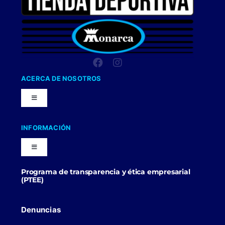
ACERCA DE NOSOTROS
Toggle
Navigation
Nuestra Compañia
INFORMACIÓN
Toggle
Trabaja con nosotros
Navigation
Programa de transparencia y ética empresarial
Blog
(PTEE)
Uniformes Y Dotaciones
Contactenos
Denuncias