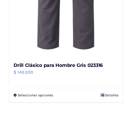
producto
Drill Clásico para Hombre Gris 023316
$
143.000
Seleccionar opciones
Detalles
Este
producto
tiene
múltiples
variantes.