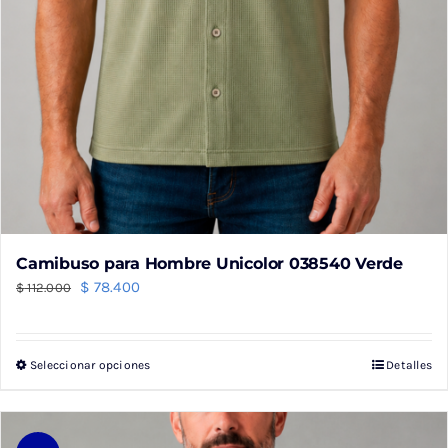
Camibuso para Hombre Unicolor 038540 Verde
El
El
$
78.400
$
112.000
precio
precio
original
actual
Seleccionar opciones
Detalles
Este
era:
es:
producto
$ 112.000.
$ 78.400.
tiene