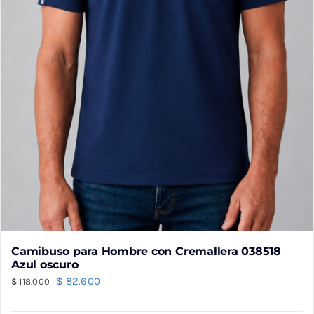
página
de
producto
Camibuso para Hombre con Cremallera 038518
Azul oscuro
El
El
$
82.600
$
118.000
precio
precio