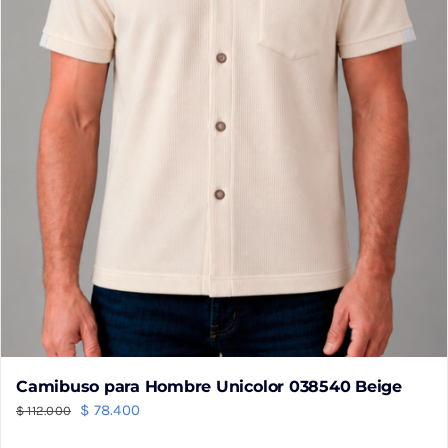
Camibuso para Hombre Unicolor 038540 Beige
El
El
$
78.400
$
112.000
precio
precio