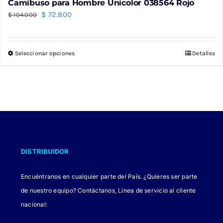
Camibuso para Hombre Unicolor 038564 Rojo
El
El
$
72.800
$
104.000
precio
precio
original
actual
Seleccionar opciones
Detalles
Este
era:
es:
producto
$ 104.000.
$ 72.800.
tiene
múltiples
variantes.
Las
opciones
DISTRIBUIDOR
se
pueden
Encuéntranos en cualquier parte del País. ¿Quieres ser parte
elegir
de nuestro equipo? Contáctanos, Línea de servicio al cliente
en
nacional:
la
página