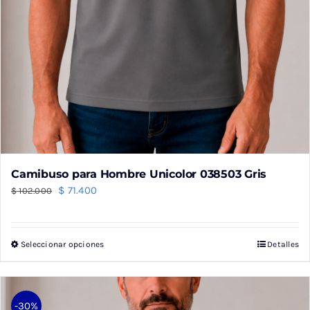
Camibuso para Hombre Unicolor 038503 Gris
El
El
$
71.400
$
102.000
precio
precio
original
actual
Seleccionar opciones
Detalles
Este
era:
es:
producto
$ 102.000.
$ 71.400.
tiene
múltiples
-30%