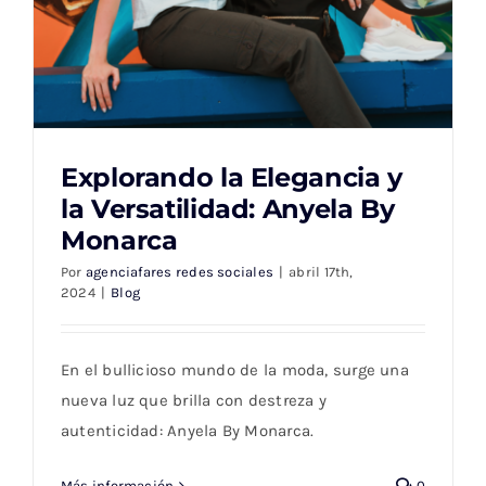
Explorando la Elegancia y
la Versatilidad: Anyela By
Monarca
Por
agenciafares redes sociales
|
abril 17th,
2024
|
Blog
Explorando la Elegancia y la Versatilidad:
Anyela By Monarca
En el bullicioso mundo de la moda, surge una
nueva luz que brilla con destreza y
autenticidad: Anyela By Monarca.
Más información
0