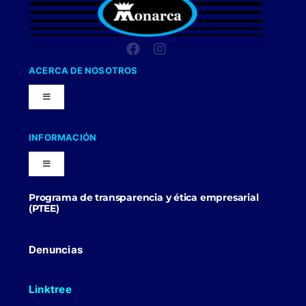
ACERCA DE NOSOTROS
Toggle
Navigation
Nuestra Compañia
INFORMACIÓN
Toggle
Trabaja con nosotros
Navigation
Programa de transparencia y ética empresarial
Blog
(PTEE)
Uniformes Y Dotaciones
Contactenos
Denuncias
Linktree
Politicas Comerciales