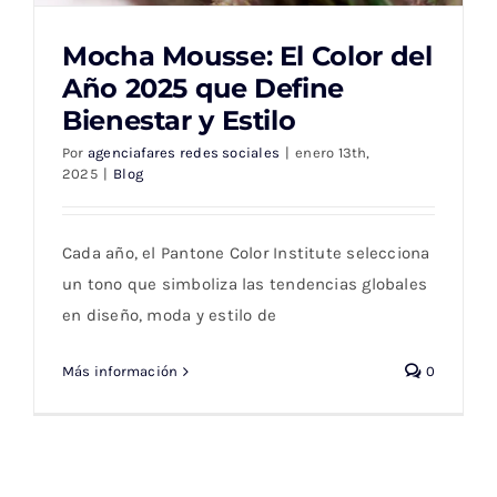
Mocha Mousse: El Color del
Año 2025 que Define
Bienestar y Estilo
Mocha Mousse: El Color del Año 2025 que
Por
agenciafares redes sociales
|
enero 13th,
Define Bienestar y Estilo
2025
|
Blog
Cada año, el Pantone Color Institute selecciona
un tono que simboliza las tendencias globales
en diseño, moda y estilo de
Más información
0