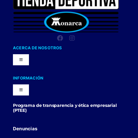
ACERCA DE NOSOTROS
Toggle
Navigation
Nuestra Compañia
INFORMACIÓN
Toggle
Trabaja con nosotros
Navigation
Programa de transparencia y ética empresarial
Blog
(PTEE)
Uniformes Y Dotaciones
Contactenos
Denuncias