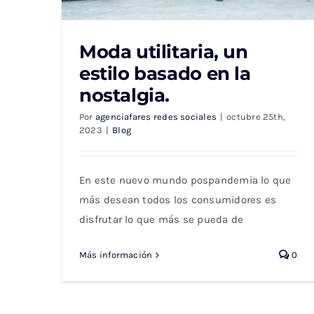
Moda utilitaria, un
estilo basado en la
nostalgia.
Moda utilitaria, un estilo basado en la
Por
agenciafares redes sociales
|
octubre 25th,
nostalgia.
2023
|
Blog
En este nuevo mundo pospandemia lo que
más desean todos los consumidores es
disfrutar lo que más se pueda de
Más información
0