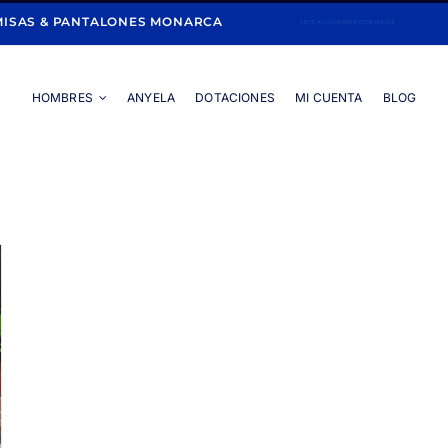
ISAS & PANTALONES MONARCA
HOMBRES
ANYELA
DOTACIONES
MI CUENTA
BLOG
Portada
»
pantalones tipo cargo