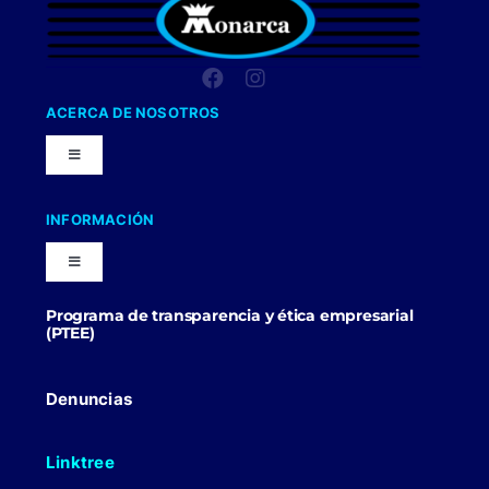
ACERCA DE NOSOTROS
Toggle
Navigation
Nuestra Compañia
INFORMACIÓN
Toggle
Trabaja con nosotros
Navigation
Programa de transparencia y ética empresarial
Blog
(PTEE)
Uniformes Y Dotaciones
Contactenos
Denuncias
Linktree
Politicas Comerciales