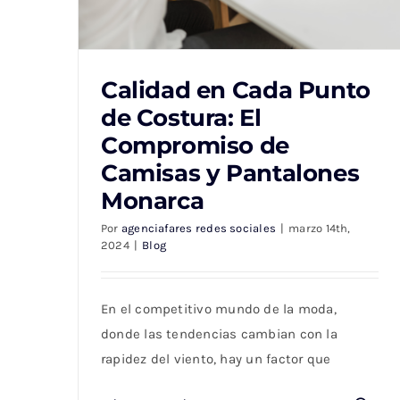
Calidad en Cada Punto
de Costura: El
Compromiso de
Camisas y Pantalones
Calidad en Cada Punto de Costura: El
Compromiso de Camisas y Pantalones
Monarca
Monarca
Por
agenciafares redes sociales
|
marzo 14th,
2024
|
Blog
En el competitivo mundo de la moda,
donde las tendencias cambian con la
rapidez del viento, hay un factor que