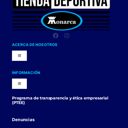
ACERCA DE NOSOTROS
Toggle
Navigation
Nuestra Compañia
INFORMACIÓN
Toggle
Trabaja con nosotros
Navigation
Programa de transparencia y ética empresarial
Blog
(PTEE)
Uniformes Y Dotaciones
Contactenos
Denuncias