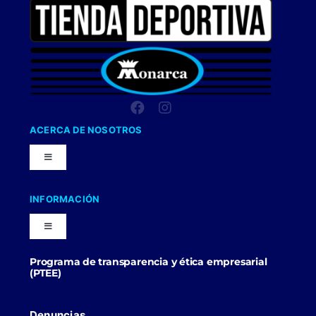
ACERCA DE NOSOTROS
Toggle
Navigation
Nuestra Compañia
INFORMACIÓN
Toggle
Trabaja con nosotros
Navigation
Programa de transparencia y ética empresarial
Blog
(PTEE)
Uniformes Y Dotaciones
Contactenos
Denuncias