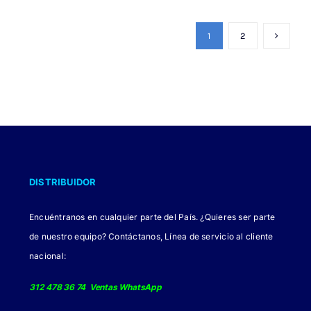
tiene
múltiples
1
2
variantes.
Las
opciones
se
pueden
elegir
en
DISTRIBUIDOR
la
página
Encuéntranos en cualquier parte del País. ¿Quieres ser parte
de
de nuestro equipo? Contáctanos, Línea de servicio al cliente
producto
nacional:
312 478 36 74 Ventas WhatsApp