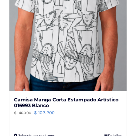
en
la
página
de
producto
Camisa Manga Corta Estampado Artístico
016993 Blanco
El
El
$
102.200
$
146.000
precio
precio
original
actual
Seleccionar opciones
Detalles