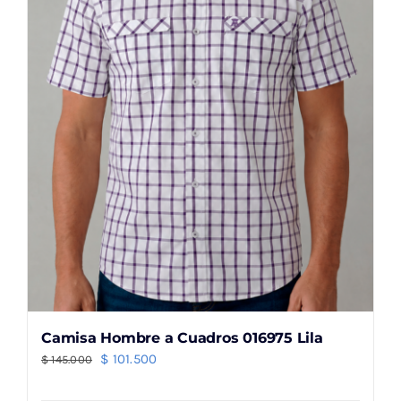
pueden
elegir
en
la
página
de
producto
Camisa Hombre a Cuadros 016975 Lila
El
El
$
101.500
$
145.000
precio
precio