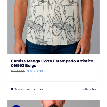
página
de
producto
Camisa Manga Corta Estampado Artístico
016993 Beige
El
El
$
102.200
$
146.000
precio
precio
original
actual
Seleccionar opciones
Detalles
Este
era:
es:
producto
$ 146.000.
$ 102.200.
tiene