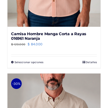
Camisa Hombre Manga Corta a Rayas
016961 Naranja
El
El
$
84.000
$
120.000
precio
precio
original
actual
Seleccionar opciones
Detalles
Este
era:
es:
producto
$ 120.000.
$ 84.000.
tiene
múltiples
-30%
variantes.
Las
opciones