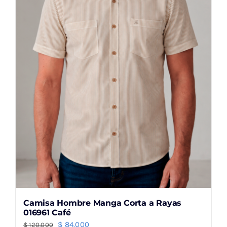
se
pueden
elegir
en
la
página
de
producto
Camisa Hombre Manga Corta a Rayas
016961 Café
El
El
$
84.000
$
120.000