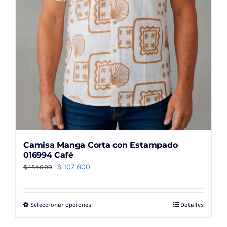
la
página
de
producto
Camisa Manga Corta con Estampado
016994 Café
El
El
$
107.800
$
154.000
precio
precio
original
actual
Seleccionar opciones
Detalles
Este
era:
es:
producto
$ 154.000.
$ 107.800.