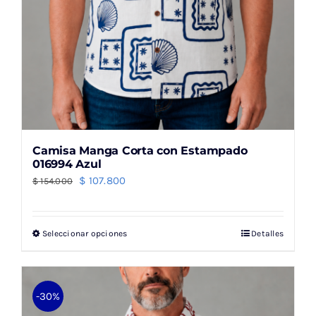
producto
Camisa Manga Corta con Estampado
016994 Azul
El
El
$
107.800
$
154.000
precio
precio
original
actual
Seleccionar opciones
Detalles
Este
era:
es:
producto
$ 154.000.
$ 107.800.
tiene
múltiples
-30%
variantes.