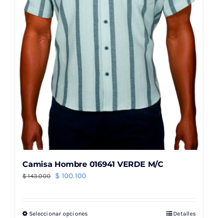
elegir
en
la
página
de
producto
Camisa Hombre 016941 VERDE M/C
El
El
$
100.100
$
143.000
precio
precio
original
actual
Seleccionar opciones
Detalles
Este
era:
es: