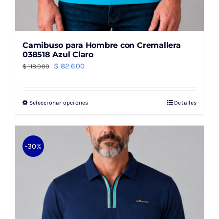
Camibuso para Hombre con Cremallera
038518 Azul Claro
El
El
$
82.600
$
118.000
precio
precio
original
actual
Seleccionar opciones
Detalles
Este
era:
es:
producto
$ 118.000.
$ 82.600.
tiene
múltiples
-30%
variantes.
Las
opciones
se
pueden