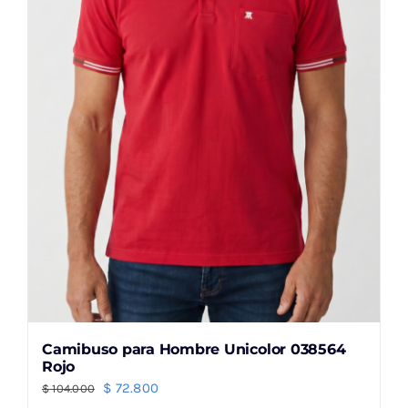
pueden
elegir
en
la
página
de
producto
Camibuso para Hombre Unicolor 038564
Rojo
El
El
$
72.800
$
104.000