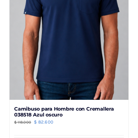
elegir
en
la
página
de
producto
Camibuso para Hombre con Cremallera
038518 Azul oscuro
El
El
$
82.600
$
118.000
precio
precio