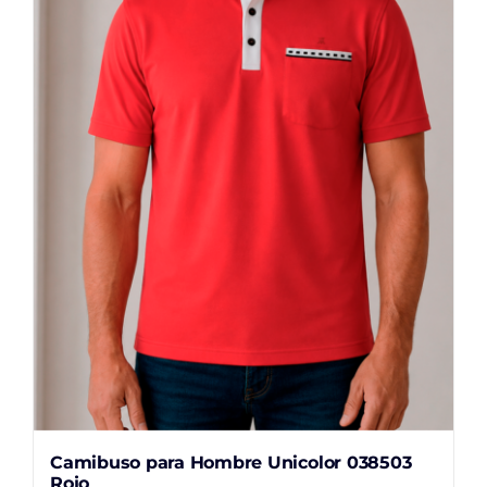
opciones
se
pueden
elegir
en
la
página
de
producto
Camibuso para Hombre Unicolor 038503
Rojo