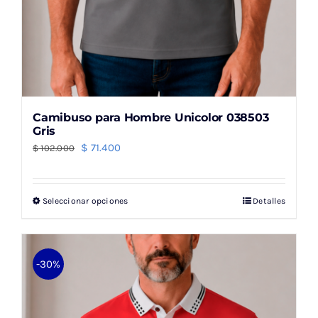
Camibuso para Hombre Unicolor 038503
Gris
El
El
$
71.400
$
102.000
precio
precio
original
actual
Seleccionar opciones
Detalles
Este
era:
es:
producto
$ 102.000.
$ 71.400.
tiene
múltiples
-30%
variantes.
Las