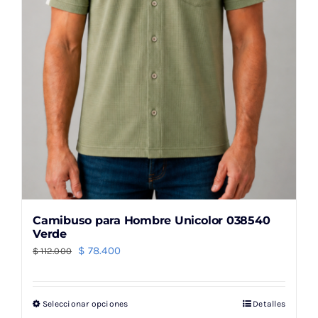
en
la
página
de
producto
Camibuso para Hombre Unicolor 038540
Verde
El
El
$
78.400
$
112.000
precio
precio
original
actual
Seleccionar opciones
Detalles
Este
era:
es: