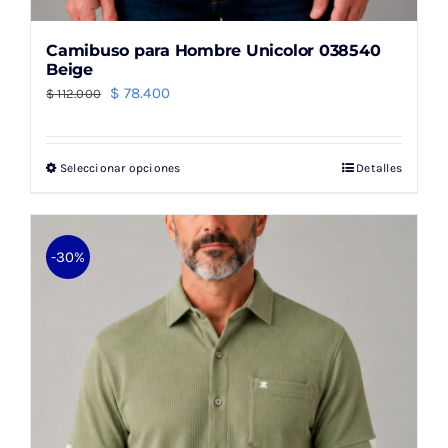
Camibuso para Hombre Unicolor 038540
Beige
El
El
$
78.400
$
112.000
precio
precio
original
actual
Seleccionar opciones
Detalles
Este
era:
es:
producto
$ 112.000.
$ 78.400.
tiene
múltiples
-30%
variantes.
Las
opciones
se
pueden
elegir