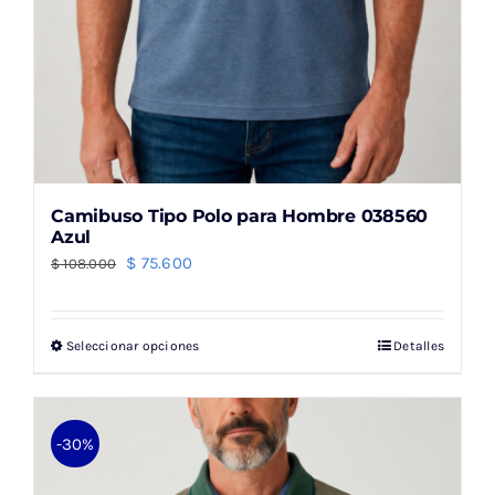
producto
Camibuso Tipo Polo para Hombre 038560
Azul
El
El
$
75.600
$
108.000
precio
precio
original
actual
Seleccionar opciones
Detalles
Este
era:
es:
producto
$ 108.000.
$ 75.600.
tiene
múltiples
-30%
variantes.