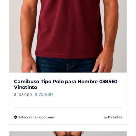
página
de
producto
Camibuso Tipo Polo para Hombre 038560
Vinotinto
El
El
$
75.600
$
108.000
precio
precio
original
actual
Seleccionar opciones
Detalles
Este
era:
es:
producto
$ 108.000.
$ 75.600.
tiene