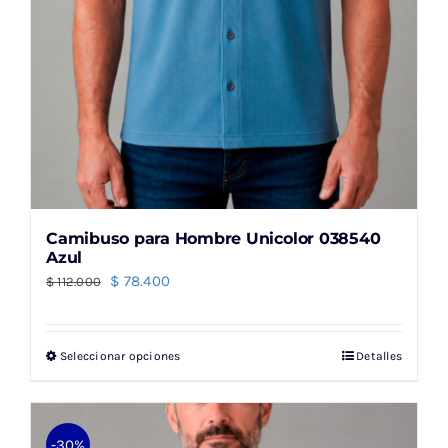
de
producto
Camibuso para Hombre Unicolor 038540
Azul
El
El
$
78.400
$
112.000
precio
precio
original
actual
Seleccionar opciones
Detalles
Este
era:
es:
producto
$ 112.000.
$ 78.400.
tiene
múltiples
-30%