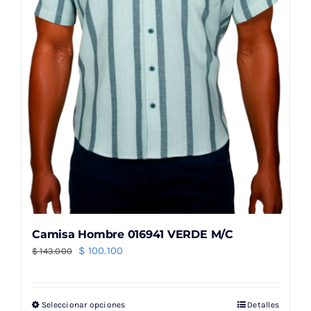
elegir
en
la
página
de
producto
Camisa Hombre 016941 VERDE M/C
El
El
$
100.100
$
143.000
precio
precio
original
actual
Seleccionar opciones
Detalles
Este
era:
es: