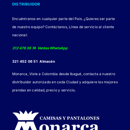
DISTRIBUIDOR
pueden
elegir
Encuéntranos en cualquier parte del País. ¿Quieres ser parte
en
de nuestro equipo? Contáctanos, Línea de servicio al cliente
la
nacional:
página
de
312 478 36 74 Ventas WhatsApp
producto
321 452 06 51 Almacén
Monarca, Viste a Colombia desde Ibagué, contacta a nuestro
distribuidor autorizado en cada Ciudad y adquiere las mejores
.
prendas en calidad, precio y servicio