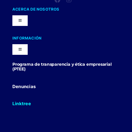
ACERCA DE NOSOTROS
Toggle
Navigation
Nuestra Compañia
INFORMACIÓN
Toggle
Trabaja con nosotros
Navigation
Programa de transparencia y ética empresarial
Blog
(PTEE)
Uniformes Y Dotaciones
Contactenos
Denuncias
Linktree
Politicas Comerciales
Politicas de Envio