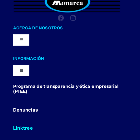
ACERCA DE NOSOTROS
Toggle
Navigation
Nuestra Compañia
INFORMACIÓN
Toggle
Trabaja con nosotros
Navigation
Programa de transparencia y ética empresarial
Blog
(PTEE)
Uniformes Y Dotaciones
Contactenos
Denuncias
Linktree
Politicas Comerciales