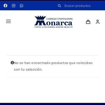
Saltar
Buscar:
al
contenido
Toggle
Navigation
Hombres
Portada
»
NARANJA
Anyela
No se han encontrado productos que coincidan
Dotaciones
con tu selección.
Mi cuenta
Blog