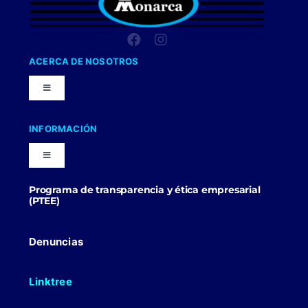
ACERCA DE NOSOTROS
Toggle
Navigation
Nuestra Compañia
INFORMACIÓN
Toggle
Trabaja con nosotros
Navigation
Programa de transparencia y ética empresarial
Blog
(PTEE)
Uniformes Y Dotaciones
Contactenos
Denuncias
Linktree
Politicas Comerciales