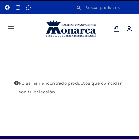
Saltar
Buscar:
al
contenido
Toggle
Navigation
Hombres
Portada
»
NARANJA
Anyela
No se han encontrado productos que coincidan
Dotaciones
con tu selección.
Mi cuenta
Blog