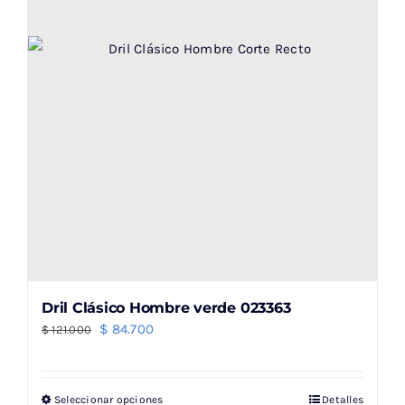
elegir
en
la
página
de
producto
Dril Clásico Hombre verde 023363
El
El
$
84.700
$
121.000
precio
precio
original
actual
Seleccionar opciones
Detalles
Este
era:
es: