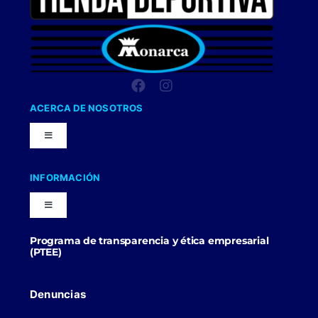
ACERCA DE NOSOTROS
Toggle
Navigation
Nuestra Compañia
INFORMACIÓN
Toggle
Trabaja con nosotros
Navigation
Programa de transparencia y ética empresarial
Blog
(PTEE)
Uniformes Y Dotaciones
Contactenos
Denuncias