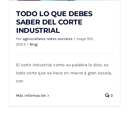
TODO LO QUE DEBES
SABER DEL CORTE
INDUSTRIAL
TODO LO QUE DEBES SABER DEL CORTE
Por
agenciafares redes sociales
|
mayo 5th,
INDUSTRIAL
2023
|
Blog
El corte industrial como su palabra lo dice, es
todo corte que se hace en macro a gran escala,
con
Más información
0