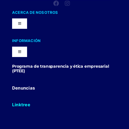
ACERCA DE NOSOTROS
Toggle
Navigation
Nuestra Compañia
INFORMACIÓN
Toggle
Trabaja con nosotros
Navigation
Programa de transparencia y ética empresarial
Blog
(PTEE)
Uniformes Y Dotaciones
Contactenos
Denuncias
Linktree
Politicas Comerciales
Politicas de Envio