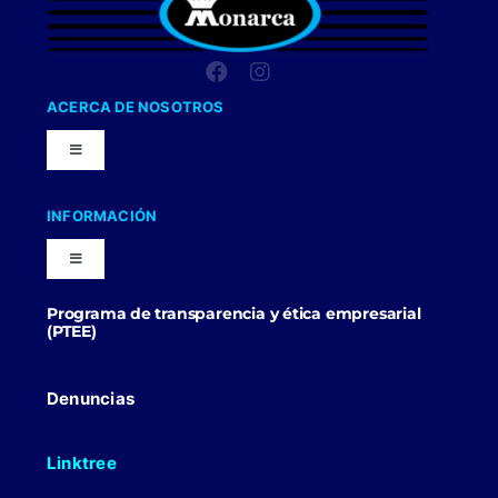
ACERCA DE NOSOTROS
Toggle
Navigation
Nuestra Compañia
INFORMACIÓN
Toggle
Trabaja con nosotros
Navigation
Programa de transparencia y ética empresarial
Blog
(PTEE)
Uniformes Y Dotaciones
Contactenos
Denuncias
Linktree
Politicas Comerciales