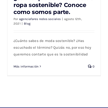
ropa sostenible? Conoce
como somos parte.
¿Sabes que es una línea de ropa
sostenible? Conoce como somos parte.
Por
agenciafares redes sociales
|
agosto 12th,
2021
|
Blog
¿Cuánto sabes de moda sostenible? ¿Has
escuchado el término? Quizás no, por eso hoy
queremos contarte que es la sostenibilidad
Más información
0