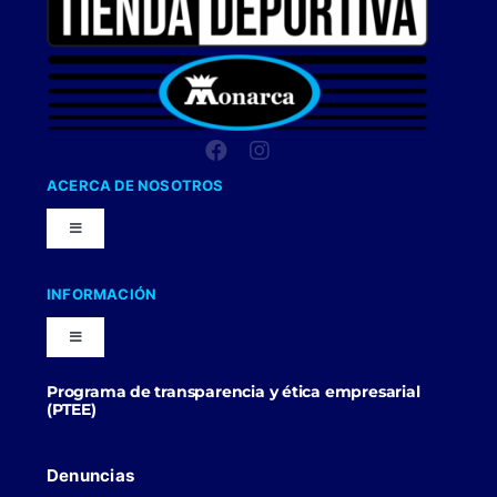
ACERCA DE NOSOTROS
Toggle
Navigation
Nuestra Compañia
INFORMACIÓN
Toggle
Trabaja con nosotros
Navigation
Programa de transparencia y ética empresarial
Blog
(PTEE)
Uniformes Y Dotaciones
Contactenos
Denuncias