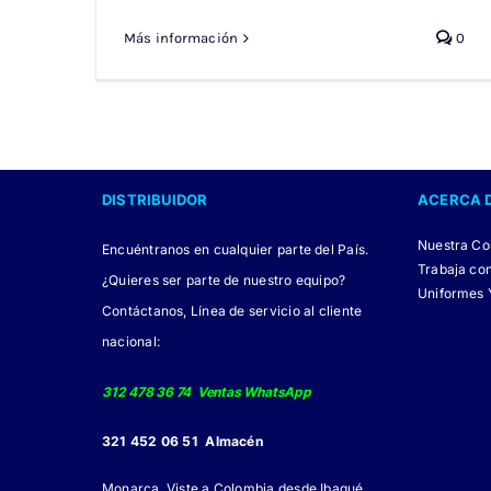
Más información
0
DISTRIBUIDOR
ACERCA 
Nuestra C
Encuéntranos en cualquier parte del País.
Trabaja co
¿Quieres ser parte de nuestro equipo?
Uniformes 
Contáctanos, Línea de servicio al cliente
nacional:
312 478 36 74 Ventas WhatsApp
321 452 06 51 Almacén
Monarca, Viste a Colombia desde Ibagué,