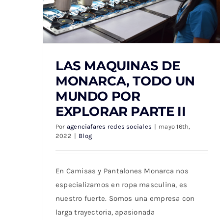
LAS MAQUINAS DE
MONARCA, TODO UN
MUNDO POR
EXPLORAR PARTE II
LAS MAQUINAS DE MONARCA, TODO
Por
agenciafares redes sociales
|
mayo 16th,
UN MUNDO POR EXPLORAR PARTE II
2022
|
Blog
En Camisas y Pantalones Monarca nos
especializamos en ropa masculina, es
nuestro fuerte. Somos una empresa con
larga trayectoria, apasionada