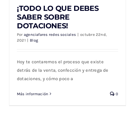
¡TODO LO QUE DEBES
SABER SOBRE
DOTACIONES!
¡TODO LO QUE DEBES SABER SOBRE
Por
agenciafares redes sociales
|
octubre 22nd,
DOTACIONES!
2021
|
Blog
Hoy te contaremos el proceso que existe
detrás de la venta, confección y entrega de
dotaciones, y cómo poco a
Más información
0