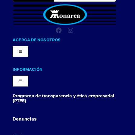
ACERCA DE NOSOTROS
Toggle
Navigation
Nuestra Compañia
INFORMACIÓN
Toggle
Trabaja con nosotros
Navigation
Programa de transparencia y ética empresarial
Blog
(PTEE)
Uniformes Y Dotaciones
Contactenos
Denuncias