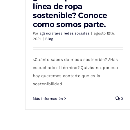
línea de ropa
¿Sabes que es una línea de ropa
sostenible? Conoce
sostenible? Conoce como somos parte.
como somos parte.
Por
agenciafares redes sociales
|
agosto 12th,
2021
|
Blog
¿Cuánto sabes de moda sostenible? ¿Has
escuchado el término? Quizás no, por eso
hoy queremos contarte que es la
sostenibilidad
Más información
0