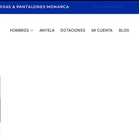
ISAS & PANTALONES MONARCA
HOMBRES
ANYELA
DOTACIONES
MI CUENTA
BLOG
Portada
»
economía circular