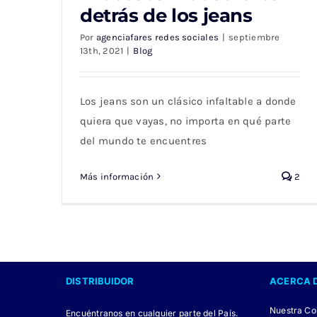
detrás de los jeans
Procesos industriales detrás de los jeans
Por
agenciafares redes sociales
|
septiembre
13th, 2021
|
Blog
Los jeans son un clásico infaltable a donde
quiera que vayas, no importa en qué parte
del mundo te encuentres
Más información
2
DISTRIBUIDOR
ACERCA 
Nuestra C
Encuéntranos en cualquier parte del País.