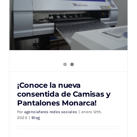
¡Conoce la nueva
¡Conoce la nueva consentida de Camisas y
consentida de Camisas y
Pantalones Monarca!
Pantalones Monarca!
Por
agenciafares redes sociales
|
enero 12th,
2023
|
Blog