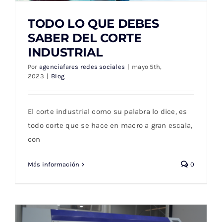
TODO LO QUE DEBES
SABER DEL CORTE
INDUSTRIAL
TODO LO QUE DEBES SABER DEL CORTE
Por
agenciafares redes sociales
|
mayo 5th,
INDUSTRIAL
2023
|
Blog
El corte industrial como su palabra lo dice, es
todo corte que se hace en macro a gran escala,
con
Más información
0