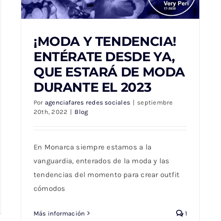
¡MODA Y TENDENCIA!
ENTÉRATE DESDE YA,
QUE ESTARÁ DE MODA
DURANTE EL 2023
¡MODA Y TENDENCIA! ENTÉRATE DESDE
YA, QUE ESTARÁ DE MODA DURANTE EL
2023
Por
agenciafares redes sociales
|
septiembre
20th, 2022
|
Blog
En Monarca siempre estamos a la
vanguardia, enterados de la moda y las
tendencias del momento para crear outfit
cómodos
Más información
1