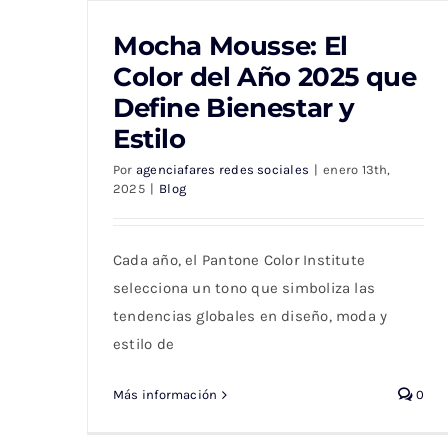
Mocha Mousse: El
Color del Año 2025 que
Define Bienestar y
Mocha Mousse: El Color del Año 2025
Estilo
que Define Bienestar y Estilo
Por
agenciafares redes sociales
|
enero 13th,
2025
|
Blog
Cada año, el Pantone Color Institute
selecciona un tono que simboliza las
tendencias globales en diseño, moda y
estilo de
Más información
0