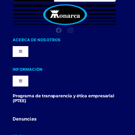
ACERCA DE NOSOTROS
Toggle
Navigation
Nuestra Compañia
INFORMACIÓN
Toggle
Trabaja con nosotros
Navigation
Programa de transparencia y ética empresarial
Blog
(PTEE)
Uniformes Y Dotaciones
Contactenos
Denuncias