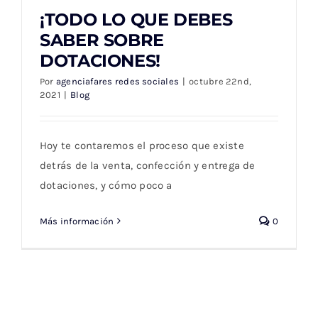
¡TODO LO QUE DEBES
SABER SOBRE
DOTACIONES!
¡TODO LO QUE DEBES SABER SOBRE
Por
agenciafares redes sociales
|
octubre 22nd,
DOTACIONES!
2021
|
Blog
Hoy te contaremos el proceso que existe
detrás de la venta, confección y entrega de
dotaciones, y cómo poco a
Más información
0