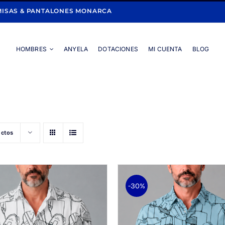
ISAS & PANTALONES MONARCA
HOMBRES
ANYELA
DOTACIONES
MI CUENTA
BLOG
Portada
»
Hombres
»
Camisa
»
Página 2
uctos
-30%