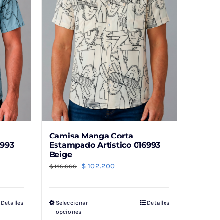
Camisa Manga Corta
6993
Estampado Artístico 016993
Beige
El
El
$
102.200
$
146.000
precio
precio
original
actual
Detalles
Seleccionar
Detalles
Este
era:
es:
opciones
producto