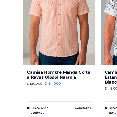
Camisa Hombre Manga Corta
Cami
a Rayas 016961 Naranja
Estam
Blanc
El
El
$
84.000
$
120.000
$
146.0
precio
precio
original
actual
era:
es:
Seleccionar
Detalles
Selec
Este
$ 120.000.
$ 84.000.
opciones
opcio
producto