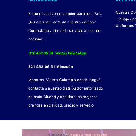
pueden
elegir
Nuestra C
Encuéntranos en cualquier parte del País.
en
Trabaja co
¿Quieres ser parte de nuestro equipo?
Uniformes 
la
Contáctanos, Línea de servicio al cliente
página
nacional:
de
producto
312 478 36 74 Ventas WhatsApp
321 452 06 51 Almacén
Monarca, Viste a Colombia desde Ibagué,
contacta a nuestro distribuidor autorizado
en cada Ciudad y adquiere las mejores
.
prendas en calidad, precio y servicio