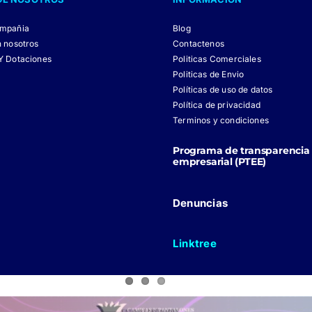
pueden
pueden
elegir
elegir
ompañia
Blog
en
en
n nosotros
Contactenos
Y Dotaciones
Politicas Comerciales
la
la
Politicas de Envio
página
página
Políticas de uso de datos
de
de
Política de privacidad
Terminos y condiciones
producto
producto
Programa de transparencia 
empresarial (PTEE)
Denuncias
Linktree