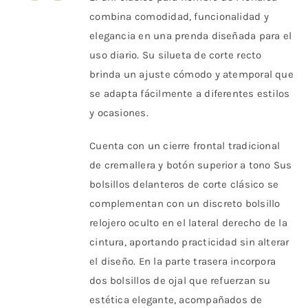
era:
es:
elegir
combina comodidad, funcionalidad y
$ 121.000.
$ 84.700.
en
elegancia en una prenda diseñada para el
la
uso diario. Su silueta de corte recto
página
brinda un ajuste cómodo y atemporal que
de
se adapta fácilmente a diferentes estilos
producto
y ocasiones.
Cuenta con un cierre frontal tradicional
de cremallera y botón superior a tono Sus
bolsillos delanteros de corte clásico se
complementan con un discreto bolsillo
relojero oculto en el lateral derecho de la
cintura, aportando practicidad sin alterar
el diseño. En la parte trasera incorpora
dos bolsillos de ojal que refuerzan su
estética elegante, acompañados de