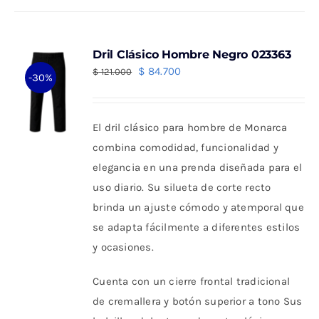
múltiples
variantes.
Dril Clásico Hombre Negro 023363
Las
El
El
$
84.700
$
121.000
-30%
opciones
precio
precio
se
original
actual
pueden
El dril clásico para hombre de Monarca
era:
es:
elegir
combina comodidad, funcionalidad y
$ 121.000.
$ 84.700.
en
elegancia en una prenda diseñada para el
la
uso diario. Su silueta de corte recto
página
brinda un ajuste cómodo y atemporal que
de
se adapta fácilmente a diferentes estilos
producto
y ocasiones.
Cuenta con un cierre frontal tradicional
de cremallera y botón superior a tono Sus