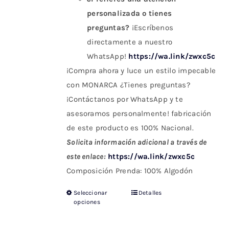
personalizada o tienes
preguntas?
¡Escríbenos
directamente a nuestro
WhatsApp!
https://wa.link/zwxc5c
¡Compra ahora y luce un estilo impecable
con MONARCA ¿Tienes preguntas?
¡Contáctanos por WhatsApp y te
asesoramos personalmente! fabricación
de este producto es 100% Nacional.
Solicita información adicional a través de
este enlace:
https://wa.link/zwxc5c
Composición Prenda: 100% Algodón
Seleccionar
Detalles
Este
opciones
producto
tiene