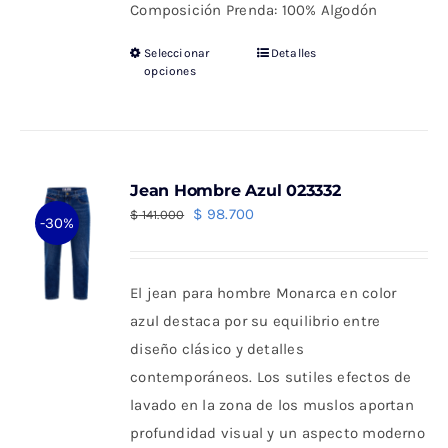
Composición Prenda: 100% Algodón
Seleccionar
Detalles
Este
opciones
producto
tiene
múltiples
variantes.
Jean Hombre Azul 023332
Las
El
El
$
98.700
$
141.000
-30%
opciones
precio
precio
se
original
actual
pueden
El jean para hombre Monarca en color
era:
es:
elegir
azul destaca por su equilibrio entre
$ 141.000.
$ 98.700.
en
diseño clásico y detalles
la
contemporáneos. Los sutiles efectos de
página
lavado en la zona de los muslos aportan
de
profundidad visual y un aspecto moderno