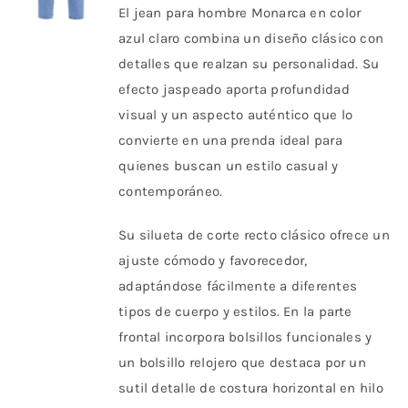
pueden
El jean para hombre Monarca en color
era:
es:
elegir
azul claro combina un diseño clásico con
$ 147.000.
$ 102.900.
en
detalles que realzan su personalidad. Su
la
efecto jaspeado aporta profundidad
página
visual y un aspecto auténtico que lo
de
convierte en una prenda ideal para
producto
quienes buscan un estilo casual y
contemporáneo.
Su silueta de corte recto clásico ofrece un
ajuste cómodo y favorecedor,
adaptándose fácilmente a diferentes
tipos de cuerpo y estilos. En la parte
frontal incorpora bolsillos funcionales y
un bolsillo relojero que destaca por un
sutil detalle de costura horizontal en hilo