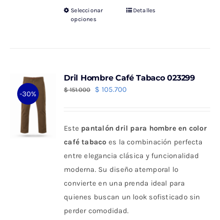
Seleccionar
Detalles
Este
opciones
producto
tiene
múltiples
variantes.
Dril Hombre Café Tabaco 023299
Las
El
El
$
105.700
$
151.000
-30%
opciones
precio
precio
se
original
actual
pueden
Este
pantalón dril para hombre en color
era:
es:
elegir
café tabaco
es la combinación perfecta
$ 151.000.
$ 105.700.
en
entre elegancia clásica y funcionalidad
la
moderna. Su diseño atemporal lo
página
convierte en una prenda ideal para
de
quienes buscan un look sofisticado sin
producto
perder comodidad.