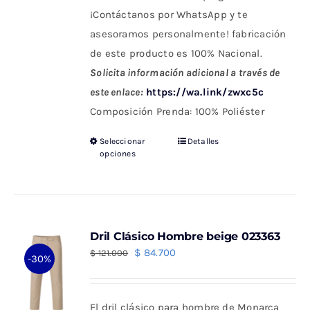
¡Contáctanos por WhatsApp y te
asesoramos personalmente! fabricación
de este producto es 100% Nacional.
Solicita información adicional a través de
este enlace:
https://wa.link/zwxc5c
Composición Prenda: 100% Poliéster
Seleccionar
Detalles
Este
opciones
producto
tiene
múltiples
variantes.
Dril Clásico Hombre beige 023363
Las
El
El
$
84.700
$
121.000
-30%
opciones
precio
precio
se
original
actual
pueden
El dril clásico para hombre de Monarca