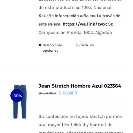
de este producto es 100% Nacional.
Solicita información adicional a través de
este enlace:
https://wa.link/zwxc5c
Composición Prenda: 100% Algodón
Seleccionar
Detalles
Este
opciones
producto
tiene
múltiples
variantes.
Jean Stretch Hombre Azul 023364
Las
El
El
$
86.800
$
124.000
-30%
opciones
precio
precio
se
original
actual
pueden
Su confección en tejido stretch permite
era:
es:
elegir
una mayor flexibilidad y libertad de
$ 124.000.
$ 86.800.
en