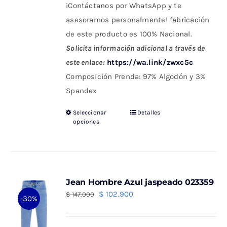
¡Contáctanos por WhatsApp y te
asesoramos personalmente! fabricación
de este producto es 100% Nacional.
Solicita información adicional a través de
este enlace:
https://wa.link/zwxc5c
Composición Prenda: 97% Algodón y 3%
Spandex
Seleccionar
Detalles
Este
opciones
producto
tiene
múltiples
variantes.
Jean Hombre Azul jaspeado 023359
Las
El
El
$
102.900
$
147.000
-30%
opciones
precio
precio
se
original
actual