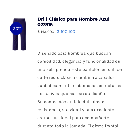
múltiples
variantes.
Drill Clásico para Hombre Azul
Las
023316
-30%
opciones
El
El
$
100.100
$
143.000
se
precio
precio
pueden
original
actual
Diseñado para hombres que buscan
elegir
era:
es:
comodidad, elegancia y funcionalidad en
en
$ 143.000.
$ 100.100.
una sola prenda, este pantalón en drill de
la
corte recto clásico combina acabados
página
cuidadosamente elaborados con detalles
de
exclusivos que realzan su diseño.
producto
Su confección en tela drill ofrece
resistencia, suavidad y una excelente
estructura, ideal para acompañarte
durante toda la jornada. El cierre frontal