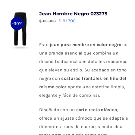
Jean Hombre Negro 023275
El
El
$
91.700
$
131.000
-30%
precio
precio
original
actual
Este
jean para hombre en color negro
es
era:
es:
una prenda esencial que combina un
$ 131.000.
$ 91.700.
diseño tradicional con detalles modernos
que elevan su estilo. Su acabado en tono
negro con
costuras frontales en hilo del
mismo color
aporta una estética limpia,
elegante y fácil de combinar.
Diseñado con un
corte recto clásico
,
ofrece un ajuste cómodo que se adapta a
diferentes tipos de cuerpo, siendo ideal