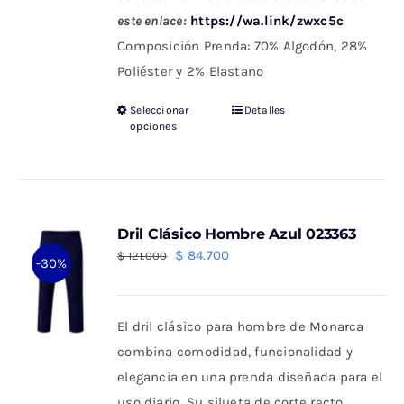
este enlace:
https://wa.link/zwxc5c
Composición Prenda: 70% Algodón, 28%
Poliéster y 2% Elastano
Seleccionar
Detalles
Este
opciones
producto
tiene
múltiples
variantes.
Dril Clásico Hombre Azul 023363
Las
El
El
$
84.700
$
121.000
-30%
opciones
precio
precio
se
original
actual
pueden
El dril clásico para hombre de Monarca
era:
es:
elegir
combina comodidad, funcionalidad y
$ 121.000.
$ 84.700.
en
elegancia en una prenda diseñada para el
la
uso diario. Su silueta de corte recto