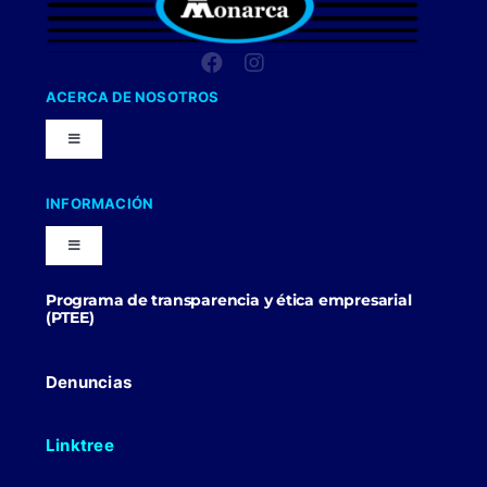
ACERCA DE NOSOTROS
Toggle
Navigation
Nuestra Compañia
INFORMACIÓN
Toggle
Trabaja con nosotros
Navigation
Programa de transparencia y ética empresarial
Blog
(PTEE)
Uniformes Y Dotaciones
Contactenos
Denuncias
Linktree
Politicas Comerciales