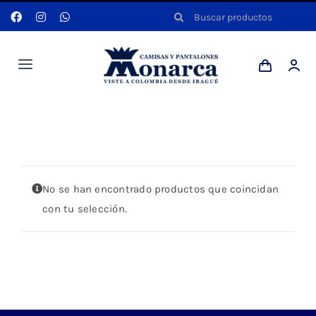
Saltar
Buscar:
al
contenido
Toggle
Navigation
Hombres
Portada
»
DENIM
Anyela
No se han encontrado productos que coincidan
Dotaciones
con tu selección.
Mi cuenta
Blog