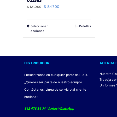
023363
El
El
$
84.700
$
121.000
precio
precio
original
actual
Seleccionar
Detalles
Este
era:
es:
opciones
producto
$ 121.000.
$ 84.700.
tiene
múltiples
variantes.
DISTRIBUIDOR
ACERCA 
Las
opciones
Nuestra C
Encuéntranos en cualquier parte del País.
se
Trabaja co
¿Quieres ser parte de nuestro equipo?
pueden
Uniformes 
Contáctanos, Línea de servicio al cliente
elegir
nacional:
en
la
312 478 36 74 Ventas WhatsApp
página