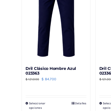
Dril Clásico Hombre Azul
Dril 
023363
02336
El
El
$
84.700
$
121.000
$
121.0
precio
precio
original
actual
era:
es:
Seleccionar
Detalles
Selec
Este
$ 121.000.
$ 84.700.
opciones
opcio