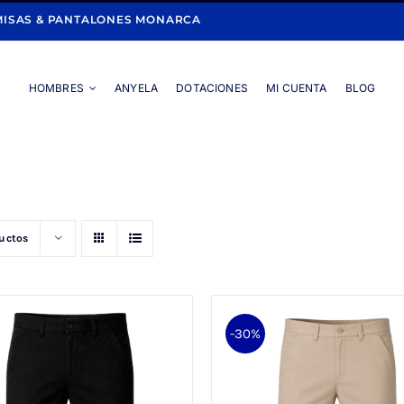
ISAS & PANTALONES MONARCA
HOMBRES
ANYELA
DOTACIONES
MI CUENTA
BLOG
Portada
»
DRIL
ductos
-30%