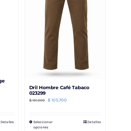
ge
Dril Hombre Café Tabaco
023299
El
El
$
105.700
$
151.000
precio
precio
original
actual
Detalles
Seleccionar
Detalles
Este
era:
es:
opciones