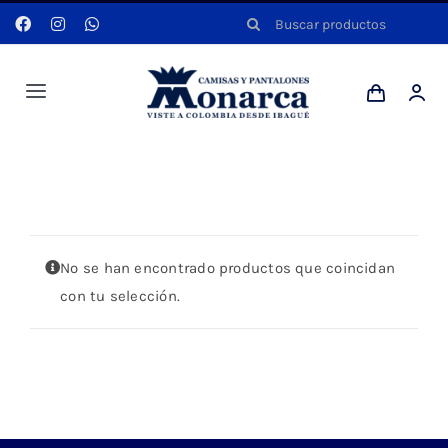
Saltar
Buscar:
al
contenido
Toggle
Navigation
Hombres
Portada
»
JADE
Anyela
No se han encontrado productos que coincidan
Dotaciones
con tu selección.
Mi cuenta
Blog