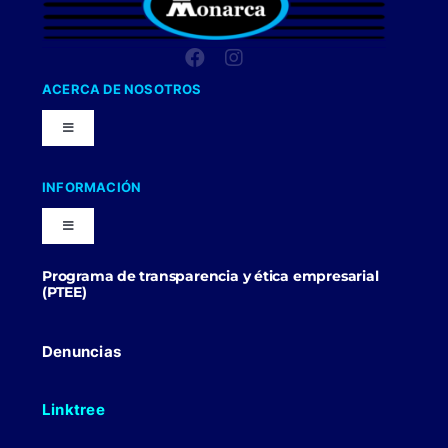
ACERCA DE NOSOTROS
Toggle
Navigation
Nuestra Compañia
INFORMACIÓN
Toggle
Trabaja con nosotros
Navigation
Programa de transparencia y ética empresarial
Blog
(PTEE)
Uniformes Y Dotaciones
Contactenos
Denuncias
Linktree
Politicas Comerciales