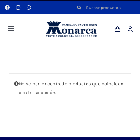
Saltar
Buscar:
al
contenido
Toggle
Navigation
Hombres
Portada
»
KAKI
Anyela
No se han encontrado productos que coincidan
Dotaciones
con tu selección.
Mi cuenta
Blog