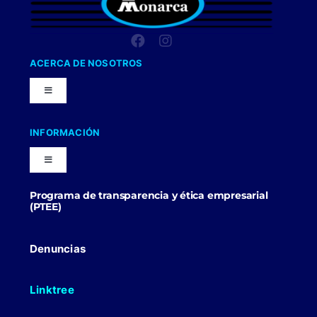
ACERCA DE NOSOTROS
Toggle
Navigation
Nuestra Compañia
INFORMACIÓN
Toggle
Trabaja con nosotros
Navigation
Programa de transparencia y ética empresarial
Blog
(PTEE)
Uniformes Y Dotaciones
Contactenos
Denuncias
Linktree
Politicas Comerciales