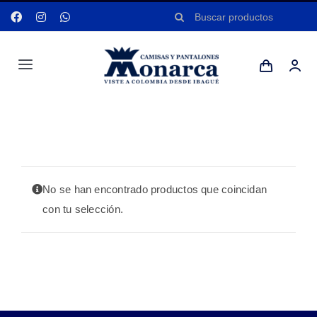
Saltar
Buscar:
al
contenido
Toggle
Navigation
Hombres
Portada
»
KAKI
Anyela
No se han encontrado productos que coincidan
Dotaciones
con tu selección.
Mi cuenta
Blog