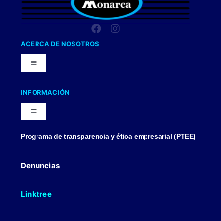
ACERCA DE NOSOTROS
Toggle
Navigation
Nuestra Compañia
INFORMACIÓN
Toggle
Trabaja con nosotros
Navigation
Programa de transparencia y ética empresarial (PTEE)
Blog
Uniformes Y Dotaciones
Denuncias
Contactenos
Linktree
Politicas Comerciales