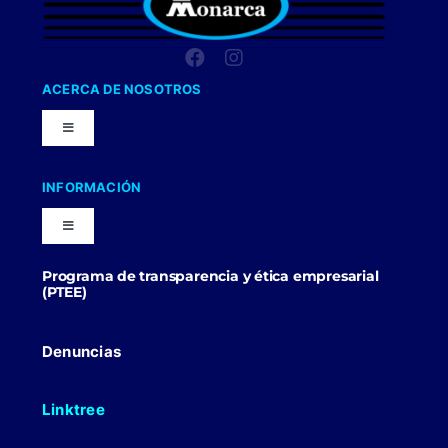
ACERCA DE NOSOTROS
Toggle
Navigation
Nuestra Compañia
INFORMACIÓN
Toggle
Trabaja con nosotros
Navigation
Programa de transparencia y ética empresarial
Blog
(PTEE)
Uniformes Y Dotaciones
Contactenos
Denuncias
Linktree
Politicas Comerciales