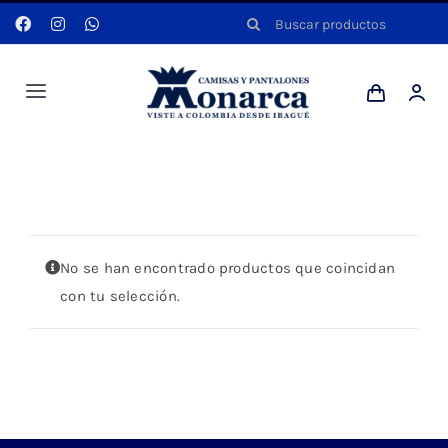
Saltar
Buscar:
al
contenido
Toggle
Navigation
Hombres
Portada
»
KAKI
Anyela
No se han encontrado productos que coincidan
Dotaciones
con tu selección.
Mi cuenta
Blog