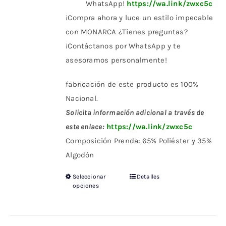
WhatsApp!
https://wa.link/zwxc5c
¡Compra ahora y luce un estilo impecable
con MONARCA ¿Tienes preguntas?
¡Contáctanos por WhatsApp y te
asesoramos personalmente!
fabricación de este producto es 100%
Nacional.
Solicita información adicional a través de
este enlace:
https://wa.link/zwxc5c
Composición Prenda: 65% Poliéster y 35%
Algodón
Seleccionar
Detalles
Este
opciones
producto
tiene
múltiples