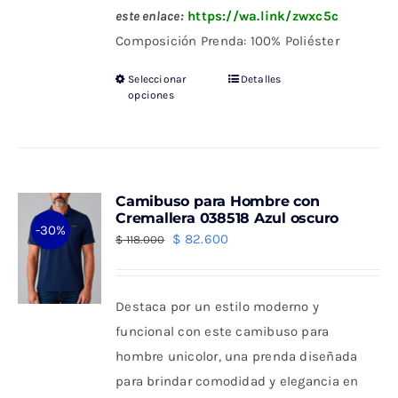
este enlace:
https://wa.link/zwxc5c
Composición Prenda: 100% Poliéster
Seleccionar
Detalles
Este
opciones
producto
tiene
múltiples
variantes.
Camibuso para Hombre con
Las
Cremallera 038518 Azul oscuro
-30%
opciones
El
El
$
82.600
$
118.000
se
precio
precio
pueden
original
actual
Destaca por un estilo moderno y
elegir
era:
es:
funcional con este camibuso para
en
$ 118.000.
$ 82.600.
hombre unicolor, una prenda diseñada
la
para brindar comodidad y elegancia en
página