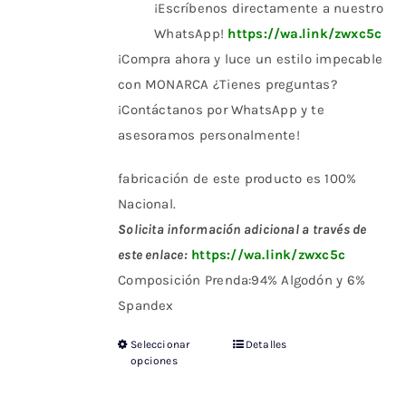
¡Escríbenos directamente a nuestro
WhatsApp!
https://wa.link/zwxc5c
¡Compra ahora y luce un estilo impecable
con MONARCA ¿Tienes preguntas?
¡Contáctanos por WhatsApp y te
asesoramos personalmente!
fabricación de este producto es 100%
Nacional.
Solicita información adicional a través de
este enlace:
https://wa.link/zwxc5c
Composición Prenda:94% Algodón y 6%
Spandex
Seleccionar
Detalles
Este
opciones
producto
tiene