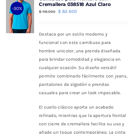
Las
Cremallera 038518 Azul Claro
-30%
opciones
El
El
$
82.600
$
118.000
se
precio
precio
pueden
original
actual
Destaca por un estilo moderno y
elegir
era:
es:
funcional con este camibuso para
en
$ 118.000.
$ 82.600.
hombre unicolor, una prenda diseñada
la
para brindar comodidad y elegancia en
página
cualquier ocasión. Su diseño versátil
de
permite combinarlo fácilmente con jeans,
producto
pantalones de algodón o prendas
casuales para crear un look impecable.
El cuello clásico aporta un acabado
refinado, mientras que la apertura frontal
con cierre de cremallera facilita su uso y
añade un toque contemporáneo. La cinta