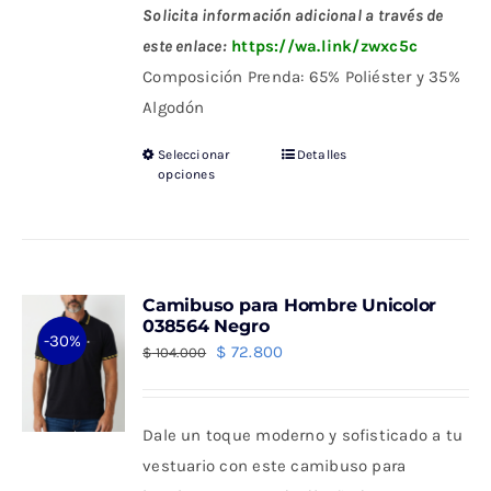
Solicita información adicional a través de
este enlace:
https://wa.link/zwxc5c
Composición Prenda: 65% Poliéster y 35%
Algodón
Seleccionar
Detalles
Este
opciones
producto
tiene
múltiples
variantes.
Camibuso para Hombre Unicolor
Las
038564 Negro
-30%
opciones
El
El
$
72.800
$
104.000
se
precio
precio
pueden
original
actual
Dale un toque moderno y sofisticado a tu
elegir
era:
es:
vestuario con este camibuso para
en
$ 104.000.
$ 72.800.