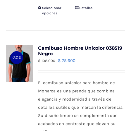
Seleccionar
Detalles
Este
opciones
producto
tiene
múltiples
variantes.
Camibuso Hombre Unicolor 038519
Las
Negro
-30%
opciones
El
El
$
75.600
$
108.000
se
precio
precio
pueden
original
actual
El camibuso unicolor para hombre de
elegir
era:
es:
Monarca es una prenda que combina
en
$ 108.000.
$ 75.600.
elegancia y modernidad a través de
la
detalles sutiles que marcan la diferencia.
página
Su diseño limpio se complementa con
de
acabados en contraste que elevan su
producto