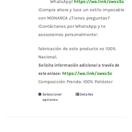
WhatsApp!
https://wa.link/zwxc5c
¡Compra ahora y luce un estilo impecable
con MONARCA ¿Tienes preguntas?
¡Contáctanos por WhatsApp y te
asesoramos personalmente!
fabricación de este producto es 100%
Nacional.
Solicita información adicional a través de
este enlace:
https://wa.link/zwxc5c
Composición Prenda: 100% Poliéster
Seleccionar
Detalles
Este
opciones
producto
tiene
múltiples
variantes.