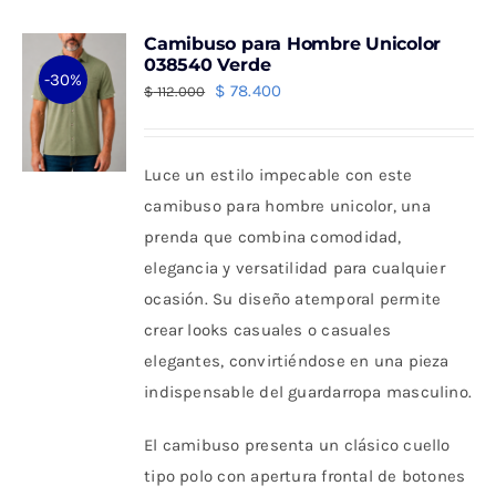
variantes.
Camibuso para Hombre Unicolor
Las
038540 Verde
-30%
opciones
El
El
$
78.400
$
112.000
se
precio
precio
pueden
original
actual
Luce un estilo impecable con este
elegir
era:
es:
camibuso para hombre unicolor, una
en
$ 112.000.
$ 78.400.
prenda que combina comodidad,
la
elegancia y versatilidad para cualquier
página
ocasión. Su diseño atemporal permite
de
crear looks casuales o casuales
producto
elegantes, convirtiéndose en una pieza
indispensable del guardarropa masculino.
El camibuso presenta un clásico cuello
tipo polo con apertura frontal de botones