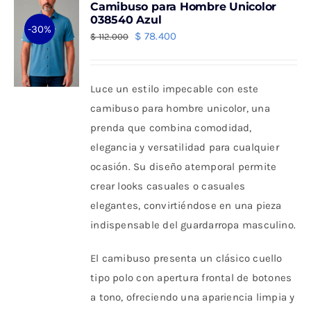
Camibuso para Hombre Unicolor
Las
038540 Azul
-30%
opciones
El
El
$
78.400
$
112.000
se
precio
precio
pueden
original
actual
Luce un estilo impecable con este
elegir
era:
es:
camibuso para hombre unicolor, una
en
$ 112.000.
$ 78.400.
prenda que combina comodidad,
la
elegancia y versatilidad para cualquier
página
ocasión. Su diseño atemporal permite
de
crear looks casuales o casuales
producto
elegantes, convirtiéndose en una pieza
indispensable del guardarropa masculino.
El camibuso presenta un clásico cuello
tipo polo con apertura frontal de botones
a tono, ofreciendo una apariencia limpia y