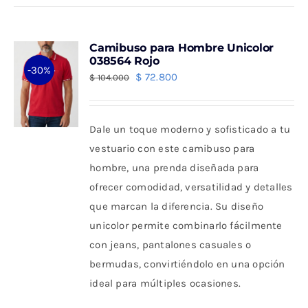
múltiples
variantes.
Camibuso para Hombre Unicolor
Las
038564 Rojo
-30%
opciones
El
El
$
72.800
$
104.000
se
precio
precio
pueden
original
actual
Dale un toque moderno y sofisticado a tu
elegir
era:
es:
vestuario con este camibuso para
en
$ 104.000.
$ 72.800.
hombre, una prenda diseñada para
la
ofrecer comodidad, versatilidad y detalles
página
que marcan la diferencia. Su diseño
de
unicolor permite combinarlo fácilmente
producto
con jeans, pantalones casuales o
bermudas, convirtiéndolo en una opción
ideal para múltiples ocasiones.