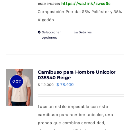
este enlace:
https://wa.link/zwxc5c
Composición Prenda: 65% Poliéster y 35%
Algodón
Seleccionar
Detalles
Este
opciones
producto
tiene
múltiples
variantes.
Camibuso para Hombre Unicolor
Las
038540 Beige
-30%
opciones
El
El
$
78.400
$
112.000
se
precio
precio
pueden
original
actual
Luce un estilo impecable con este
elegir
era:
es:
camibuso para hombre unicolor, una
en
$ 112.000.
$ 78.400.
prenda que combina comodidad,
la