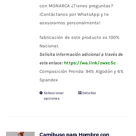
con MONARCA ¿Tienes preguntas?
¡Contáctanos por WhatsApp y te
asesoramos personalmente!
fabricación de este producto es 100%
Nacional.
Solicita información adicional a través de
este enlace:
https://wa.link/zwxc5c
Composición Prenda: 94% Algodón y 6%
Spandex
Seleccionar
Detalles
Este
opciones
producto
tiene
múltiples
variantes.
Camibuso para Hombre con