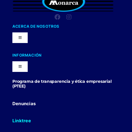
ACERCA DE NOSOTROS
Toggle
Navigation
Nuestra Compañia
INFORMACIÓN
Toggle
Trabaja con nosotros
Navigation
Programa de transparencia y ética empresarial
Blog
(PTEE)
Uniformes Y Dotaciones
Contactenos
Denuncias
Linktree
Politicas Comerciales