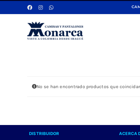
Saltar
CAM
al
contenido
No se han encontrado productos que coincidan
DISTRIBUIDOR
ACERCA 