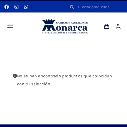
Saltar
Buscar:
al
contenido
Toggle
Navigation
Hombres
Portada
»
NARANJA
Anyela
No se han encontrado productos que coincidan
Dotaciones
con tu selección.
Mi cuenta
Blog