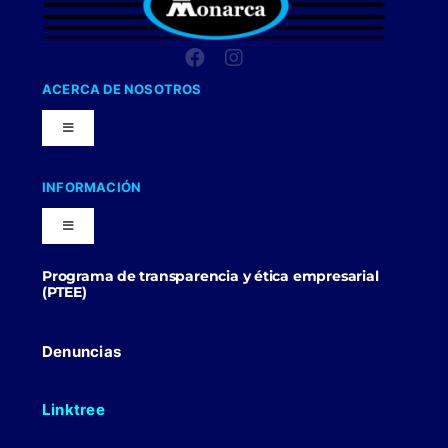
ACERCA DE NOSOTROS
Toggle
Navigation
Nuestra Compañia
INFORMACIÓN
Toggle
Trabaja con nosotros
Navigation
Programa de transparencia y ética empresarial
Blog
(PTEE)
Uniformes Y Dotaciones
Contactenos
Denuncias
Linktree
Politicas Comerciales